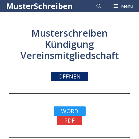
Zum
MusterSchreiben
Menü
Inhalt
springen
Musterschreiben
Kündigung
Vereinsmitgliedschaft
ÖFFNEN
WORD
PDF