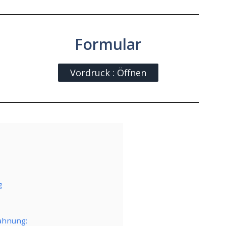
Formular
Vordruck : Öffnen
g
Mahnung: