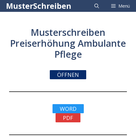
Zum
MusterSchreiben
Menü
Inhalt
springen
Musterschreiben
Preiserhöhung Ambulante
Pflege
ÖFFNEN
WORD
PDF