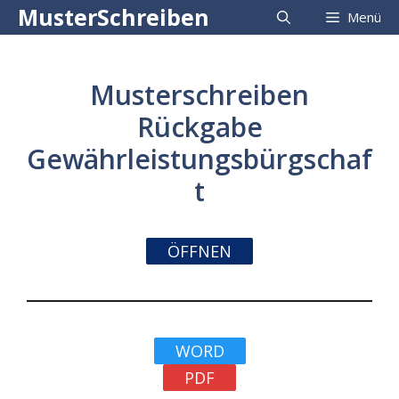
Zum
MusterSchreiben
Menü
Inhalt
springen
Musterschreiben
Rückgabe
Gewährleistungsbürgschaf
t
ÖFFNEN
WORD
PDF