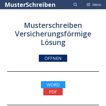
Zum
MusterSchreiben
Menü
Inhalt
springen
Musterschreiben
Versicherungsförmige
Lösung
ÖFFNEN
WORD
PDF