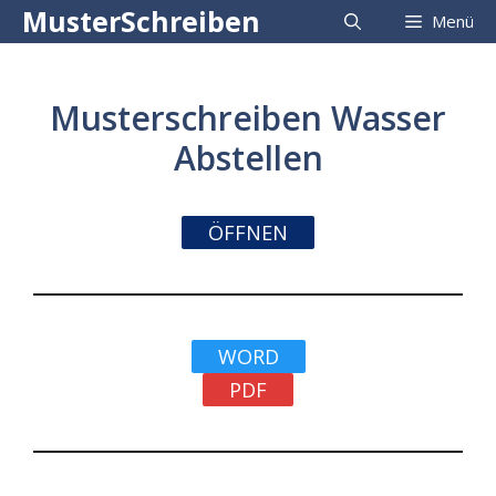
Zum
MusterSchreiben
Menü
Inhalt
springen
Musterschreiben Wasser
Abstellen
ÖFFNEN
WORD
PDF