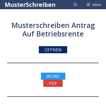
Zum
MusterSchreiben
Menü
Inhalt
springen
Musterschreiben Antrag
Auf Betriebsrente
ÖFFNEN
WORD
PDF