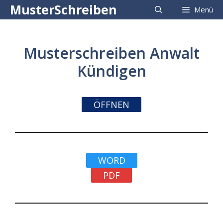
Zum
MusterSchreiben
Menü
Inhalt
springen
Musterschreiben Anwalt
Kündigen
ÖFFNEN
WORD
PDF