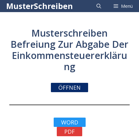
Zum
MusterSchreiben
Menü
Inhalt
springen
Musterschreiben
Befreiung Zur Abgabe Der
Einkommensteuererkläru
ng
ÖFFNEN
WORD
PDF