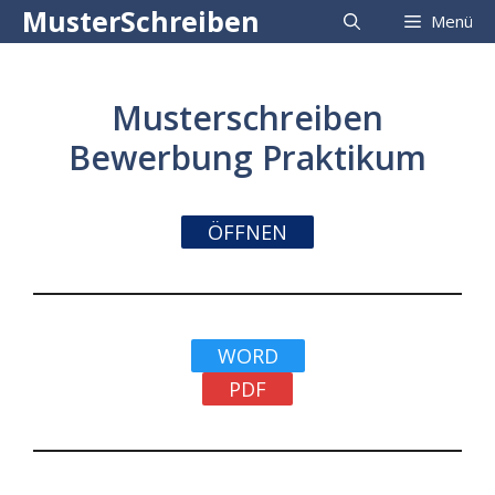
Zum
MusterSchreiben
Menü
Inhalt
springen
Musterschreiben
Bewerbung Praktikum
ÖFFNEN
WORD
PDF