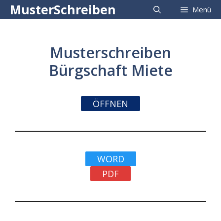
Zum
MusterSchreiben
Menü
Inhalt
springen
Musterschreiben
Bürgschaft Miete
ÖFFNEN
WORD
PDF