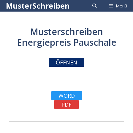
Zum
MusterSchreiben
Menü
Inhalt
springen
Musterschreiben
Energiepreis Pauschale
ÖFFNEN
WORD
PDF