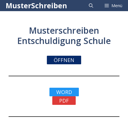
Zum
MusterSchreiben
Menü
Inhalt
springen
Musterschreiben
Entschuldigung Schule
ÖFFNEN
WORD
PDF