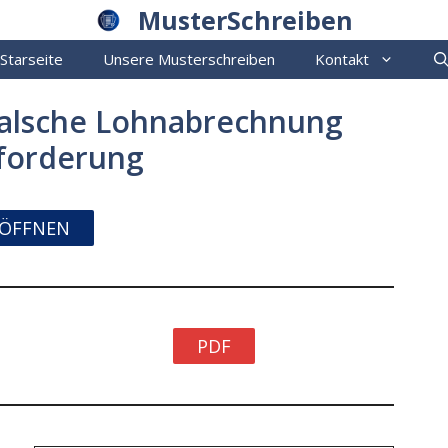
MusterSchreiben
Starseite
Unsere Musterschreiben
Kontakt
Falsche Lohnabrechnung
forderung
ÖFFNEN
PDF