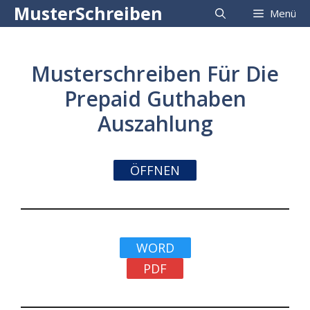
Zum
MusterSchreiben
Menü
Inhalt
springen
Musterschreiben Für Die
Prepaid Guthaben
Auszahlung
ÖFFNEN
WORD
PDF