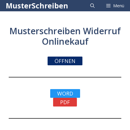
Zum
MusterSchreiben
Menü
Inhalt
springen
Musterschreiben Widerruf
Onlinekauf
ÖFFNEN
WORD
PDF