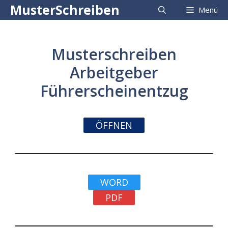
Zum
MusterSchreiben
Menü
Inhalt
springen
Musterschreiben
Arbeitgeber
Führerscheinentzug
ÖFFNEN
WORD
PDF