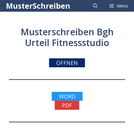
Zum
MusterSchreiben
Menü
Inhalt
springen
Musterschreiben Bgh
Urteil Fitnessstudio
ÖFFNEN
WORD
PDF