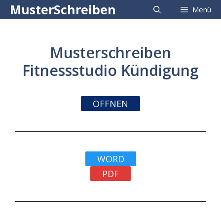
Zum
MusterSchreiben
Menü
Inhalt
springen
Musterschreiben
Fitnessstudio Kündigung
ÖFFNEN
WORD
PDF