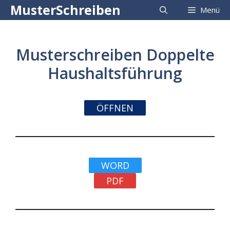
Zum
MusterSchreiben
Menü
Inhalt
springen
Musterschreiben Doppelte
Haushaltsführung
ÖFFNEN
WORD
PDF